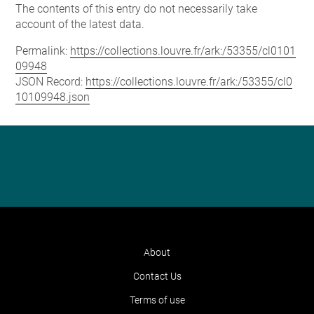
The contents of this entry do not necessarily take
account of the latest data.
Permalink:
https://collections.louvre.fr/ark:/53355/cl0101
09948
JSON Record:
https://collections.louvre.fr/ark:/53355/cl0
10109948.json
About
Contact Us
Terms of use