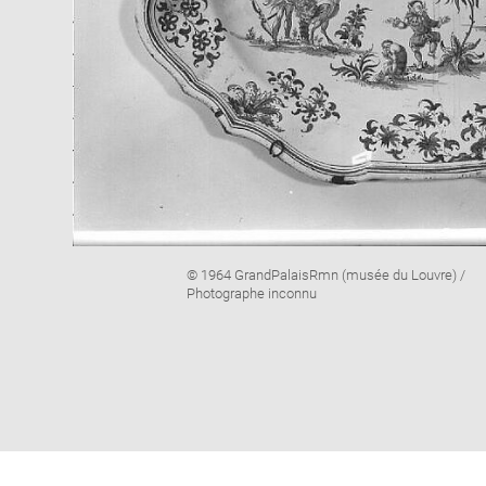
Image
© 1964 GrandPalaisRmn (musée du Louvre) /
caption:
Photographe inconnu