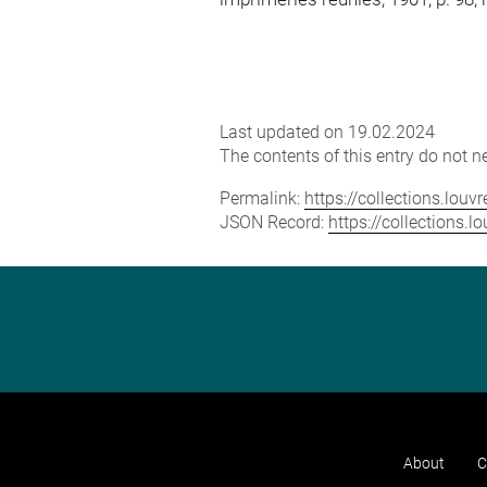
Last updated on 19.02.2024
The contents of this entry do not ne
Permalink:
https://collections.lou
JSON Record:
https://collections.
About
C