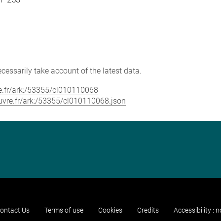
cessarily take account of the latest data.
vre.fr/ark:/53355/cl010110068
louvre.fr/ark:/53355/cl010110068.json
ontact Us
Terms of use
Cookies
Credits
Accessibility : 