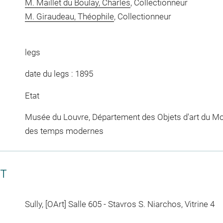
M. Maillet du Boulay, Charles
, Collectionneur
M. Giraudeau, Théophile
, Collectionneur
legs
date du legs : 1895
Etat
Musée du Louvre, Département des Objets d'art du Mo
des temps modernes
CT
Sully, [OArt] Salle 605 - Stavros S. Niarchos, Vitrine 4