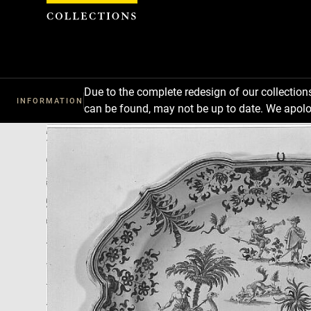
Cookies management panel
Due to the complete redesign of our collectio
INFORMATION
can be found, may not be up to date. We apolo
Download
Next
Previous