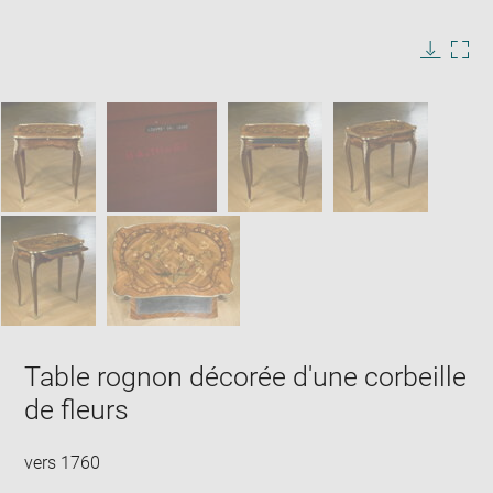
Enlarge
image
in
Image
Downlo
Enla
new
caption:
image
ima
window
SKIP IMAGE CAROUSEL
in
new
win
Table rognon décorée d'une corbeille
de fleurs
vers 1760