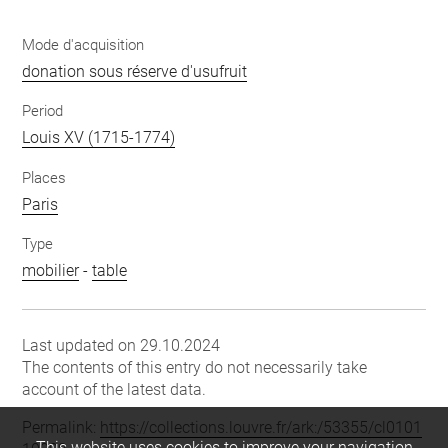
Mode d'acquisition
donation sous réserve d'usufruit
Period
Louis XV (1715-1774)
Places
Paris
Type
mobilier
-
table
Last updated on 29.10.2024
The contents of this entry do not necessarily take
account of the latest data.
Permalink:
https://collections.louvre.fr/ark:/53355/cl0101
This website uses cookies to improve your navigation