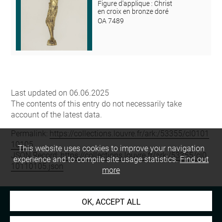
Figure d'applique : Christ
en croix en bronze doré
OA 7489
Last updated on 06.06.2025
The contents of this entry do not necessarily take
account of the latest data.
Permalink:
https://collections.louvre.fr/ark:/53355/cl0101
10105
This website uses cookies to improve your navigation
JSON Record:
https://collections.louvre.fr/ark:/53355/cl0
experience and to compile site usage statistics.
Find out
10110105.json
more
OK, ACCEPT ALL