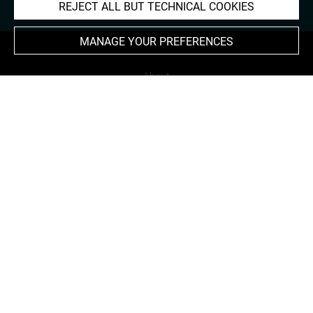
REJECT ALL BUT TECHNICAL COOKIES
MANAGE YOUR PREFERENCES
About
Contact Us
Terms of use
Cookies
Credits
Accessibility : non compliant