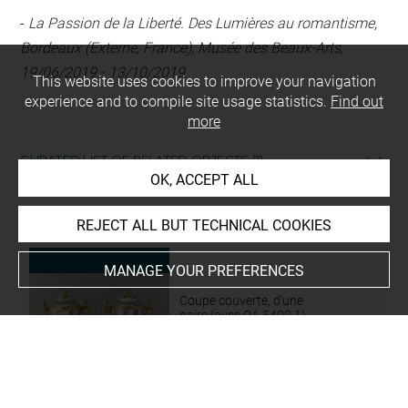
-
La Passion de la Liberté. Des Lumières au romantisme,
Bordeaux (Externe, France), Musée des Beaux-Arts,
19/06/2019 - 13/10/2019
This website uses cookies to improve your navigation
experience and to compile site usage statistics.
Find out
more
CURATED LIST OF RELATED OBJECTS (1)
OK, ACCEPT ALL
Paire
REJECT ALL BUT TECHNICAL COOKIES
MANAGE YOUR PREFERENCES
Coupe couverte, d'une
paire (avec OA 5492 1)
OA 5492 2