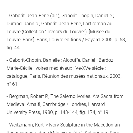
Gaborit, Jean-René (dir.), Gaborit-Chopin, Danielle ;
Durand, Jannic ; Gaborit, Jean-René, L'art roman au
Louvre (Collection "Trésors du Louvre"), [Musée du
Louvre, Paris], Paris, Louvre éditions / Fayard, 2005, p. 63,
fig. 44
Gaborit-Chopin, Danielle ; Alcouffe, Daniel ; Bardoz,
Marie-Cécile, Ivoires médiévaux : Ve-XVe siècle :
catalogue, Paris, Réunion des musées nationaux, 2003,
n° 61
Bergman, Robert P., The Salerno Ivories. Ars Sacra from
Medieval Amalfi, Cambridge / Londres, Harvard
University Press, 1980, p. 143-144, fig. 174, n° 19
Weitzmann, Kurt, « Ivory Sculpture in the Macedonian
Renaissance », dans Milojcic, V. (dir.), Kolloquium über