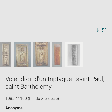
Enlarge
image
in
Image
Downlo
Enla
new
caption:
image
ima
window
SKIP IMAGE CAROUSEL
in
new
win
Volet droit d'un triptyque : saint Paul,
saint Barthélemy
1085 / 1100 (Fin du XIe siècle)
Anonyme