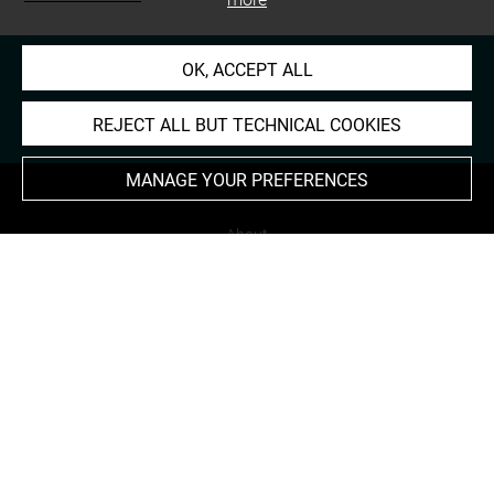
OK, ACCEPT ALL
REJECT ALL BUT TECHNICAL COOKIES
MANAGE YOUR PREFERENCES
About
Contact Us
Terms of use
Cookies
Credits
Accessibility : non compliant