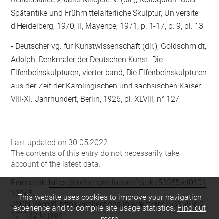
Spätantike und Frühmittelalterliche Skulptur, Université
d'Heidelberg, 1970, II, Mayence, 1971, p. 1-17, p. 9, pl. 13
Deutscher vg. für Kunstwissenschaft (dir.), Goldschmidt,
Adolph, Denkmäler der Deutschen Kunst. Die
Elfenbeinskulpturen, vierter band, Die Elfenbeinskulpturen
aus der Zeit der Karolingischen und sachsischen Kaiser
VIII-XI. Jahrhundert, Berlin, 1926, pl. XLVIII, n° 127
Last updated on 30.05.2022
The contents of this entry do not necessarily take
account of the latest data.
Permalink:
https://collections.louvre.fr/ark:/53355/cl0101
13245
This website uses cookies to improve your navigation
JSON Record:
https://collections.louvre.fr/ark:/53355/cl0
experience and to compile site usage statistics.
Find out
10113245.json
more