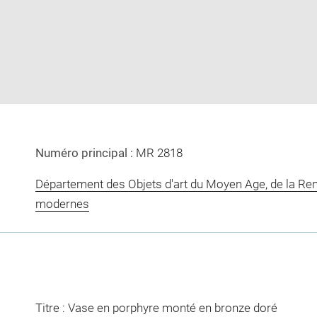
image
image
in
new
window
Numéro principal :
MR 2818
Département des Objets d'art du Moyen Age, de la Re
modernes
Titre : Vase en porphyre monté en bronze doré