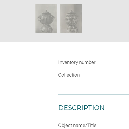
new
SKIP IMAGE CAROUSEL
window
Inventory number
Collection
DESCRIPTION
Object name/Title