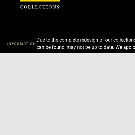
Cookies management panel
Due to the complete redesign of our collectio
INFORMATION
can be found, may not be up to date. We apolo
Download
Next
Previous