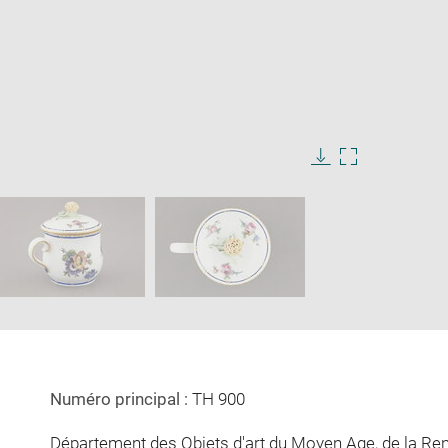
ge
e
Download
Enlarge
image
image
ow
in
new
window
Numéro principal :
TH 900
Département des Objets d'art du Moyen Age, de la Re