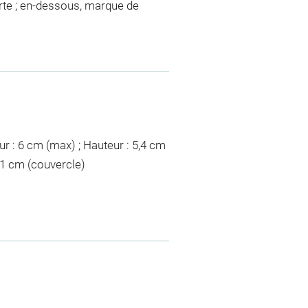
erte ; en-dessous, marque de
ur : 6 cm (max) ; Hauteur : 5,4 cm
3,1 cm (couvercle)