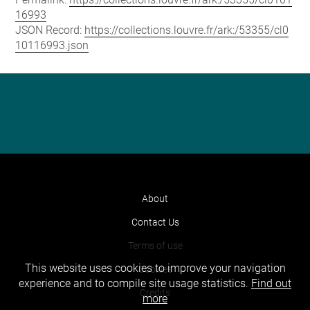
16993
JSON Record:
https://collections.louvre.fr/ark:/53355/cl0
10116993.json
About
Contact Us
Terms of use
This website uses cookies to improve your navigation
Cookies
experience and to compile site usage statistics.
Find out
Credits
more