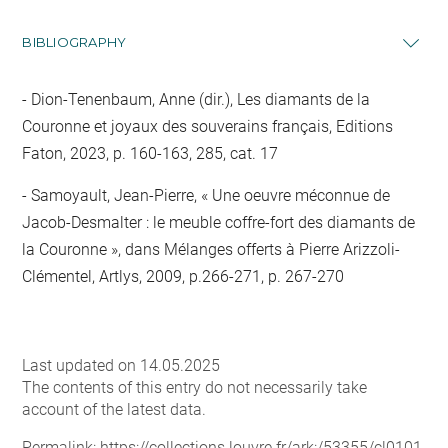
BIBLIOGRAPHY
Dion-Tenenbaum, Anne (dir.), Les diamants de la
Couronne et joyaux des souverains français, Editions
Faton, 2023, p. 160-163, 285, cat. 17
Samoyault, Jean-Pierre, « Une oeuvre méconnue de
Jacob-Desmalter : le meuble coffre-fort des diamants de
la Couronne », dans Mélanges offerts à Pierre Arizzoli-
Clémentel, Artlys, 2009, p.266-271, p. 267-270
Last updated on 14.05.2025
The contents of this entry do not necessarily take
account of the latest data.
Permalink:
https://collections.louvre.fr/ark:/53355/cl0101