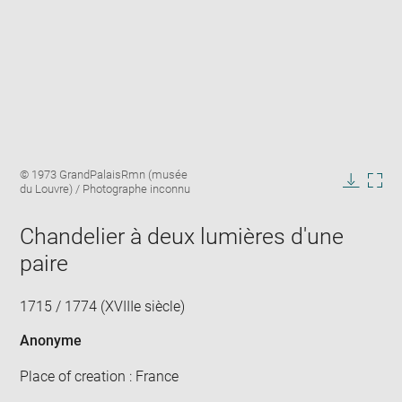
Enlarge
Image
© 1973 GrandPalaisRmn (musée
image
caption:
du Louvre) / Photographe inconnu
in
Downlo
Enla
new
image
ima
window
Chandelier à deux lumières d'une
in
new
paire
win
1715 / 1774 (XVIIIe siècle)
Anonyme
Place of creation : France