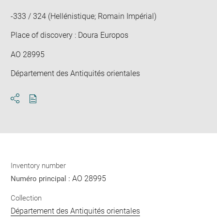
win
-333 / 324 (Hellénistique; Romain Impérial)
Place of discovery : Doura Europos
AO 28995
Département des Antiquités orientales
Download
Share
pdf
Inventory number
AO 28995
Numéro principal :
Collection
Département des Antiquités orientales