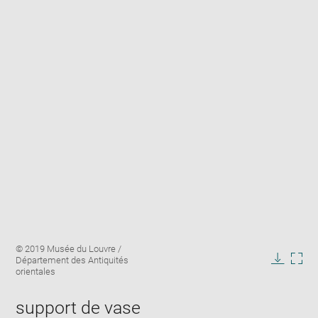
Enlarge
Image
© 2019 Musée du Louvre /
image
caption:
Département des Antiquités
in
Downlo
Enla
orientales
new
image
ima
window
in
support de vase
new