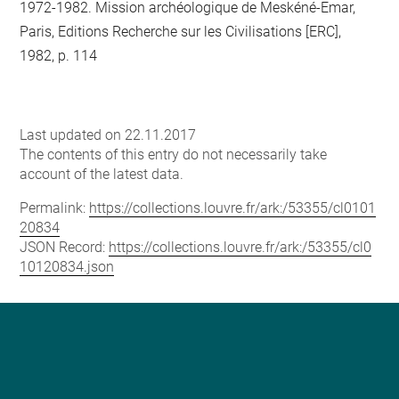
1972-1982. Mission archéologique de Meskéné-Emar,
Paris, Editions Recherche sur les Civilisations [ERC],
1982, p. 114
Last updated on 22.11.2017
The contents of this entry do not necessarily take
account of the latest data.
Permalink:
https://collections.louvre.fr/ark:/53355/cl0101
20834
JSON Record:
https://collections.louvre.fr/ark:/53355/cl0
10120834.json