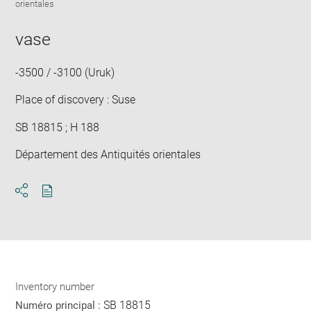
Downlo
Enla
orientales
new
image
ima
window
in
vase
new
win
-3500 / -3100 (Uruk)
Place of discovery : Suse
SB 18815 ; H 188
Département des Antiquités orientales
Download
Share
pdf
Inventory number
SB 18815
Numéro principal :