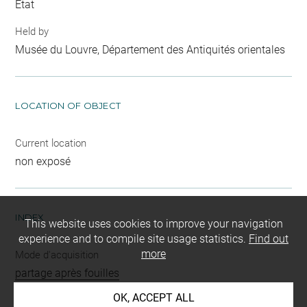
Etat
Held by
Musée du Louvre, Département des Antiquités orientales
LOCATION OF OBJECT
Current location
non exposé
INDEX
This website uses cookies to improve your navigation
experience and to compile site usage statistics.
Find out
more
Mode d'acquisition
partage après fouilles
OK, ACCEPT ALL
Name