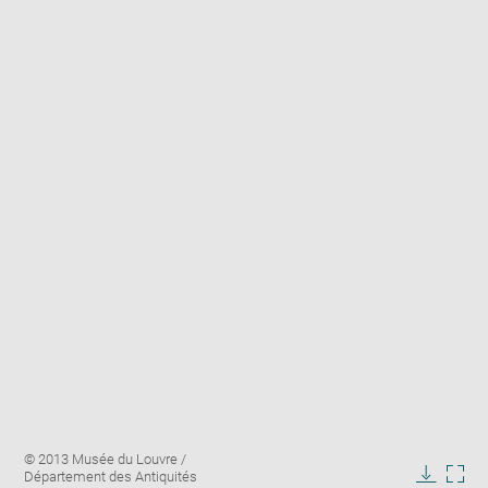
Enlarge
Image
© 2013 Musée du Louvre /
image
caption:
Département des Antiquités
in