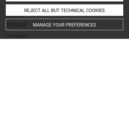
vase
REJECT ALL BUT TECHNICAL COOKIES
Materials
terre cuite
MANAGE YOUR PREFERENCES
Techniques
incisé
Description/Features
biconvexe
-
concave
-
évasé
-
perforé
-
rond
-
col
-
fond
-
panse
-
tenon
-
vase
Places
Suse
Last updated on 02.07.2025
The contents of this entry do not necessarily take
account of the latest data.