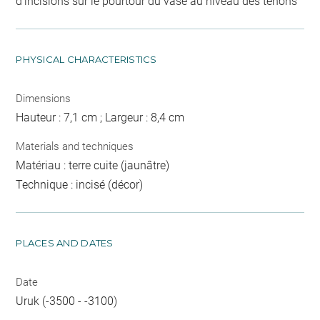
d'incisions sur le pourtour du vase au niveau des tenons
PHYSICAL CHARACTERISTICS
Dimensions
Hauteur : 7,1 cm ; Largeur : 8,4 cm
Materials and techniques
Matériau : terre cuite (jaunâtre)
Technique : incisé (décor)
PLACES AND DATES
Date
Uruk (-3500 - -3100)