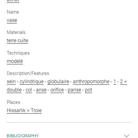
Name
vase
Materials
terre cuite
Techniques
modelé
Description/Features
sein
-
cylindrique
-
globulaire
-
anthropomorphe
-
1
-
2 =
double
-
col
-
anse
-
orifice
-
panse
-
pot
Places
Hissarlik = Troie
BIBLIOGRAPHY