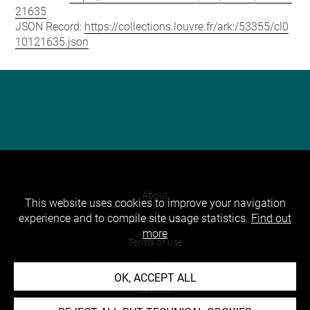
21635
JSON Record:
https://collections.louvre.fr/ark:/53355/cl0
10121635.json
About
This website uses cookies to improve your navigation
experience and to compile site usage statistics.
Find out
Contact Us
more
Terms of use
Cookies
OK, ACCEPT ALL
Credits