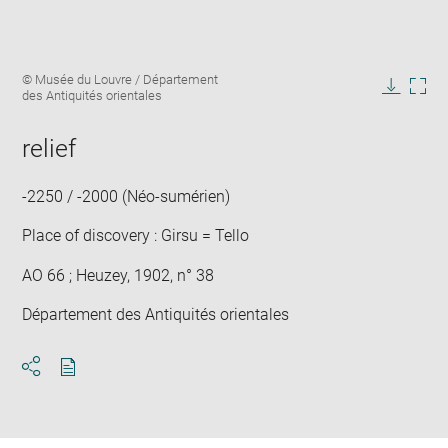
Enlarge
Image
© Musée du Louvre / Département
image
caption:
des Antiquités orientales
in
Downlo
Enla
new
image
ima
window
relief
in
new
win
-2250 / -2000 (Néo-sumérien)
Place of discovery : Girsu = Tello
AO 66 ; Heuzey, 1902, n° 38
Département des Antiquités orientales
Download
Share
pdf