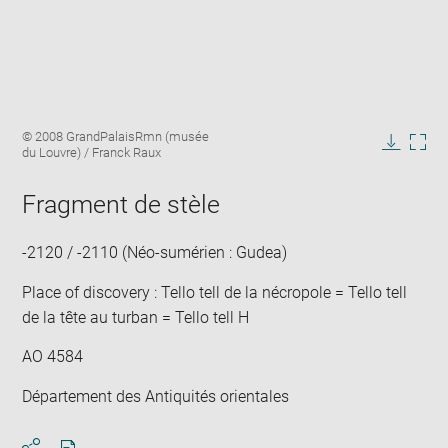
Enlarge
Image
© 2008 GrandPalaisRmn (musée
image
caption:
du Louvre) / Franck Raux
in
Downlo
Enla
new
image
ima
window
Fragment de stèle
in
new
win
-2120 / -2110 (Néo-sumérien : Gudea)
Place of discovery : Tello tell de la nécropole = Tello tell
de la tête au turban = Tello tell H
AO 4584
Département des Antiquités orientales