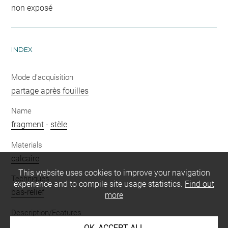
non exposé
INDEX
Mode d'acquisition
partage après fouilles
Name
fragment
-
stèle
Materials
calcaire
This website uses cookies to improve your navigation
Techniques
experience and to compile site usage statistics.
Find out
bas-relief
more
Description/Features
lion
-
assis
-
2 = double
-
plusieurs
-
rangée
-
vase
OK, ACCEPT ALL