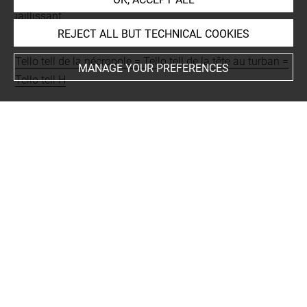
jaillissant
REJECT ALL BUT TECHNICAL COOKIES
Places
Tello tell de la nécropole = Tello tell de la tête au turban =
MANAGE YOUR PREFERENCES
Tello tell H
BIBLIOGRAPHY
Thomas, Ariane ; Couturaud, Barbara ; Nicolet, Grégoire
(dir.), L'eau primordiale. Leçons de Mésopotamie, cat. exp.
(Paris, musée du Louvre, 20 mai 2026 – 15 mars 2027),
Paris, Musée du Louvre / Lienart, 2026, p. 14, n° 1
Rey, Sébastien, The Temple of Ningirsu. The Culture of
the Sacred in Mesopotamia, University Park, PA - London,
Eisenbrauns - The British Museum, 2024, p. 609-629, fig.