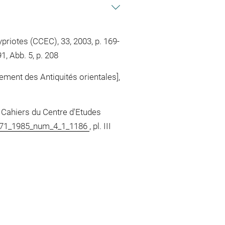
riotes (CCEC), 33, 2003, p. 169-
91, Abb. 5, p. 208
ment des Antiquités orientales],
 Cahiers du Centre d'Etudes
8271_1985_num_4_1_1186
, pl. III