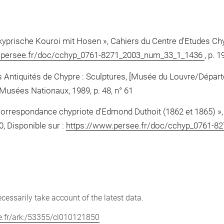
yprische Kouroi mit Hosen », Cahiers du Centre d'Etudes Chyp
.persee.fr/doc/cchyp_0761-8271_2003_num_33_1_1436
, p. 1
 Antiquités de Chypre : Sculptures, [Musée du Louvre/Départe
 Musées Nationaux, 1989, p. 48, n° 61
 correspondance chypriote d'Edmond Duthoit (1862 et 1865) »,
0, Disponible sur :
https://www.persee.fr/doc/cchyp_0761-
cessarily take account of the latest data.
vre.fr/ark:/53355/cl010121850