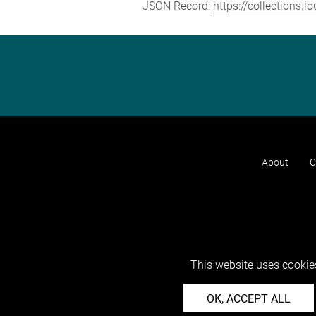
JSON Record:
https://collections.
About
C
This website uses cookies
OK, ACCEPT ALL