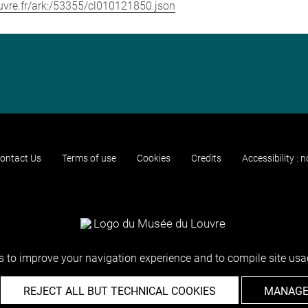
louvre.fr/ark:/53355/cl010121850.json
ontact Us
Terms of use
Cookies
Credits
Accessibility : 
 to improve your navigation experience and to compile site usag
REJECT ALL BUT TECHNICAL COOKIES
MANAGE