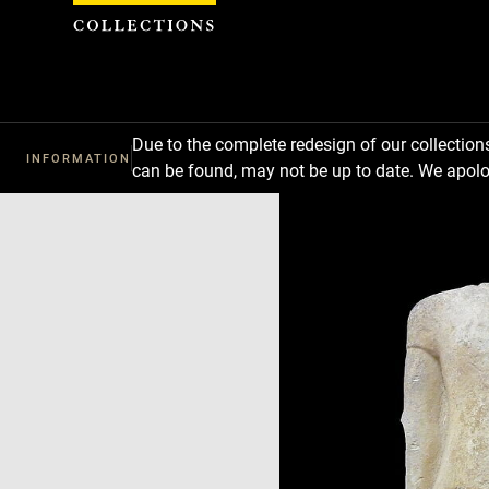
Cookies management panel
Due to the complete redesign of our collectio
INFORMATION
can be found, may not be up to date. We apolo
Download
Next
Previous