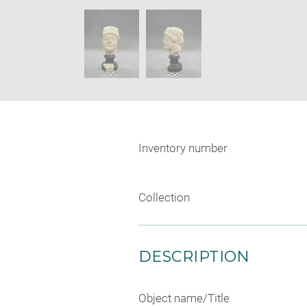
new
SKIP IMAGE CAROUSEL
window
Inventory number
Collection
DESCRIPTION
Object name/Title