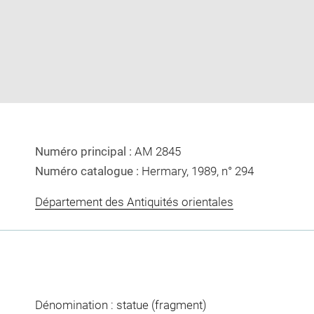
image
image
in
new
window
Numéro principal :
AM 2845
Numéro catalogue :
Hermary, 1989, n° 294
Département des Antiquités orientales
Dénomination : statue (fragment)