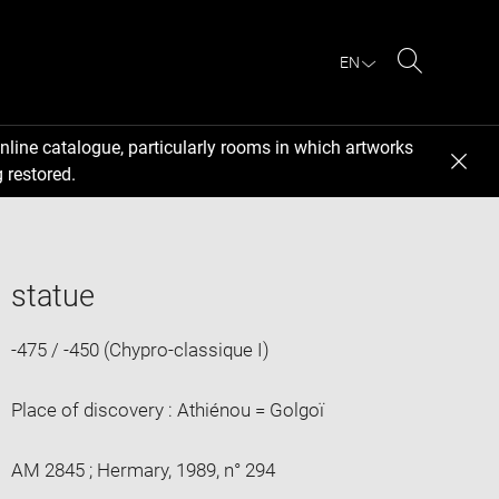
EN
Search
nline catalogue, particularly rooms in which artworks
 restored.
statue
-475 / -450 (Chypro-classique I)
Place of discovery : Athiénou = Golgoï
AM 2845 ; Hermary, 1989, n° 294