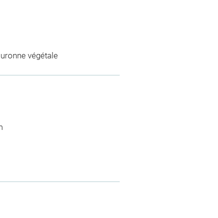
couronne végétale
m