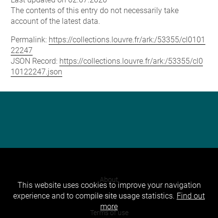
The contents of this entry do not necessarily take
account of the latest data.
Permalink:
https://collections.louvre.fr/ark:/53355/cl0101
22247
JSON Record:
https://collections.louvre.fr/ark:/53355/cl0
10122247.json
About
This website uses cookies to improve your navigation
experience and to compile site usage statistics.
Find out
Contact Us
more
Terms of use