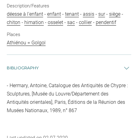
Description/Features
déesse à l'enfant
-
enfant
-
tenant
-
assis
-
sur
-
siège
-
chiton
-
himation
-
osselet
-
sac
-
collier
-
pendentif
Places
Athiénou = Golgoï
BIBLIOGRAPHY
Hermary, Antoine, Catalogue des Antiquités de Chypre :
Sculptures, [Musée du Louvre/Département des
Antiquités orientales], Paris, Éditions de la Réunion des
Musées Nationaux, 1989, n° 867
Last updated on 02.07.2020