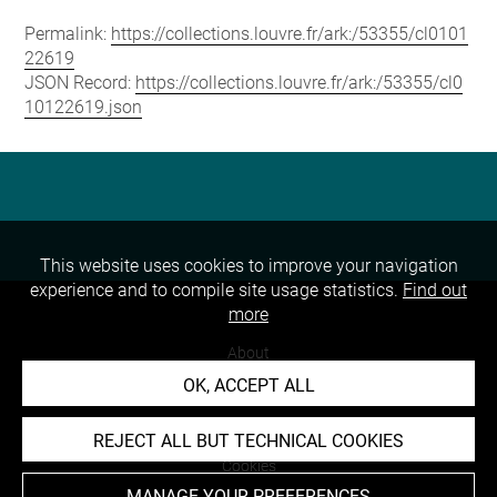
Permalink:
https://collections.louvre.fr/ark:/53355/cl0101
22619
JSON Record:
https://collections.louvre.fr/ark:/53355/cl0
10122619.json
This website uses cookies to improve your navigation
experience and to compile site usage statistics.
Find out
more
About
OK, ACCEPT ALL
Contact Us
Terms of use
REJECT ALL BUT TECHNICAL COOKIES
Cookies
MANAGE YOUR PREFERENCES