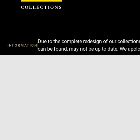
Cookies management panel
Due to the complete redesign of our collectio
INFORMATION
can be found, may not be up to date. We apolo
Download
Next
Previous