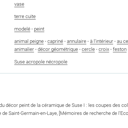
vase
terre cuite
modelé
-
peint
animal peigne
-
capriné
-
annulaire
-
à l'intérieur
-
au ce
animalier
-
décor géométrique
-
cercle
-
croix
-
feston
Suse acropole nécropole
 du décor peint de la céramique de Suse I : les coupes des c
 de Saint-Germain-en-Laye, [Mémoires de recherche de l'Ecole