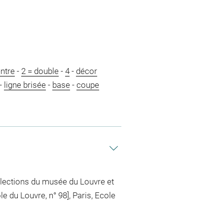
ntre
-
2 = double
-
4
-
décor
-
ligne brisée
-
base
-
coupe
ollections du musée du Louvre et
 du Louvre, n° 98], Paris, Ecole