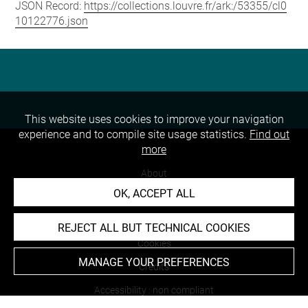
JSON Record:
https://collections.louvre.fr/ark:/53355/cl0
10122776.json
This website uses cookies to improve your navigation
experience and to compile site usage statistics.
Find out
more
About
OK, ACCEPT ALL
Contact Us
Terms of use
REJECT ALL BUT TECHNICAL COOKIES
Cookies
MANAGE YOUR PREFERENCES
Credits
Accessibility : non compliant