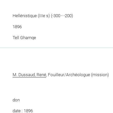
Hellénistique (IIIe s) (-300 - -200)
1896
Tell Ghamqe
M. Dussaud, René
, Fouilleur/Archéologue (mission)
don
date : 1896