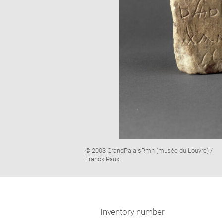
Image
© 2003 GrandPalaisRmn (musée du Louvre) /
caption:
Franck Raux
Inventory number