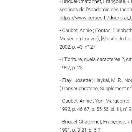
Briquel-Chatonnet, Françoise, «
séances de l'Académie des Inscript
https://www.persee.fr/doc/cra
Caubet, Annie ; Fontan, Elisabeth ;
Musée du Louvre), [Musée du Lou
2002, p. 43, n° 27
L'Ecriture, quels caractères ?, c
1997, p. 23
Elayi, Josette ; Haykal, M. R., 
(Transeuphratène, Supplément n° 4)
Caubet, Annie ; Yon, Marguerite, «
1993, p. 46-67, p. 55-56, pl. III, n° 9
Briquel-Chatonnet, Françoise, « L
1991, p. 3-21, p. 6-7