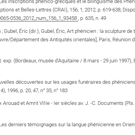
 Les inscriptions phénico-grecques et le bilinguisme des Phé
ions et Belles-Lettres (CRAI), 156, 1, 2012, p. 619-638, Dispo
i_0065-0536_2012_num_156_1_93458
, p. 635, n. 49
 Gubel, Éric (dir.), Gubel, Éric, Art phénicien : la sculpture de
vre/Département des Antiquités orientales], Paris, Réunion 
at. exp. (Bordeaux, musée d'Aquitaine / 8 mars - 29 juin 1997)
Nouvelles découvertes sur les usages funéraires des phéniciens
, 1996, p. 20, 47, n° 35, n° 183
 Arouad et Amrit VIIIe - Ier siècles av. J. -C. Documents (Pls. 
es derniers témoignages sur la langue phénicienne en Orient »,