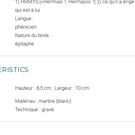
1) HRMYS [=Hermias ?, Hermaios ?] 2) ce qu'il a érigé
qui est à lui
Langue :
phénicien
Nature du texte :
épitaphe
RISTICS
Hauteur : 8,5 cm ; Largeur : 10 cm
Matériau : marbre (blanc)
Technique : gravé