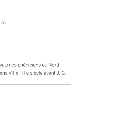
les
 royaumes phéniciens du Nord -
 VIIIe - II e siècle avant J.-C.