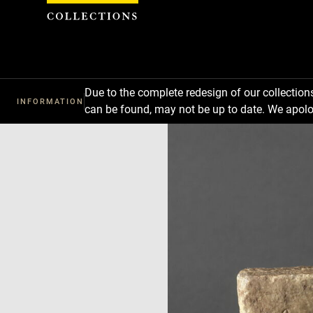
Cookies management panel
Due to the complete redesign of our collectio
INFORMATION
can be found, may not be up to date. We apolo
Download
Next
Previous