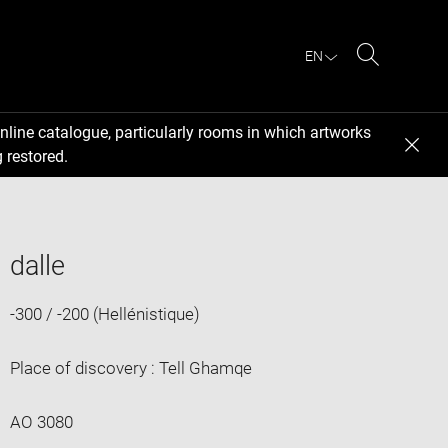
EN
Search
nline catalogue, particularly rooms in which artworks
 restored.
dalle
-300 / -200 (Hellénistique)
Place of discovery : Tell Ghamqe
AO 3080