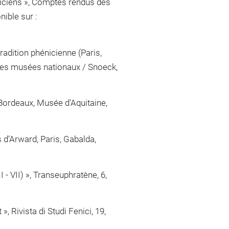
niciens », Comptes rendus des
nible sur :
 tradition phénicienne (Paris,
des musées nationaux / Snoeck,
, Bordeaux, Musée d'Aquitaine,
 d’Arward, Paris, Gabalda,
I - VII) », Transeuphratène, 6,
 Rivista di Studi Fenici, 19,