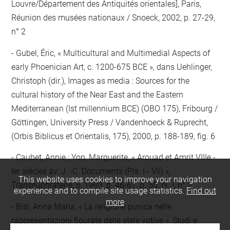
Louvre/Département des Antiquités orientales], Paris,
Réunion des musées nationaux / Snoeck, 2002, p. 27-29,
n° 2
Gubel, Éric, « Multicultural and Multimedial Aspects of
early Phoenician Art, c. 1200-675 BCE », dans Uehlinger,
Christoph (dir.), Images as media : Sources for the
cultural history of the Near East and the Eastern
Mediterranean (Ist millennium BCE) (OBO 175), Fribourg /
Göttingen, University Press / Vandenhoeck & Ruprecht,
(Orbis Biblicus et Orientalis, 175), 2000, p. 188-189, fig. 6
Caubet, Annie ; Yon, Marguerite, « Arouad et Amrit VIIIe -
Ier siècles av. J. -C. Documents (Pls. I - VII) »,
This website uses cookies to improve your navigation
Transeuphratène, 6, 1993, p. 46-67, p. 50, pl. I, n° 2
experience and to compile site usage statistics.
Find out
more
Bisi, Anna Maria, « La religione punica nelle
rappresentazioni figurate delle stele votive », Studi e