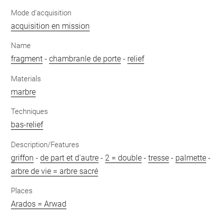
Mode d'acquisition
acquisition en mission
Name
fragment
-
chambranle de porte
-
relief
Materials
marbre
Techniques
bas-relief
Description/Features
griffon
-
de part et d'autre
-
2 = double
-
tresse
-
palmette
-
arbre de vie = arbre sacré
Places
Arados = Arwad