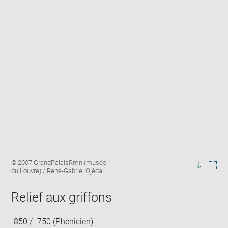
Enlarge
Image
© 2007 GrandPalaisRmn (musée
image
caption:
du Louvre) / René-Gabriel Ojéda
in
Downlo
Enla
new
image
ima
window
Relief aux griffons
in
new
win
-850 / -750 (Phénicien)