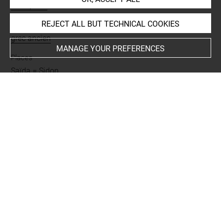
inscription
REJECT ALL BUT TECHNICAL COOKIES
Language
grec ancien
MANAGE YOUR PREFERENCES
Places
Saïda = Sidon
Script
alphabétique
-
grec
BIBLIOGRAPHY
Ledrain, Eugène, Notice sommaire des monuments
phéniciens du Musée du Louvre, [Musée du Louvre], Paris,
Librairies des imprimeries réunies, 1888, Disponible sur :
http://bibliotheque-numerique.inha.fr/idurl/1/9874
, p. 75,