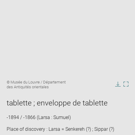
Enlarge
Image
© Musée du Louvre / Département
image
caption:
des Antiquités orientales
in
Downlo
Enla
new
image
ima
window
tablette ; enveloppe de tablette
in
new
win
-1894 / -1866 (Larsa : Sumuel)
Place of discovery : Larsa = Senkereh (?) ; Sippar (?)