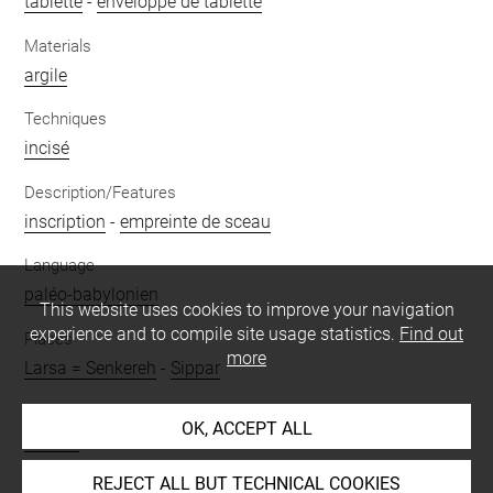
tablette
-
enveloppe de tablette
Materials
argile
Techniques
incisé
Description/Features
inscription
-
empreinte de sceau
Language
paléo-babylonien
This website uses cookies to improve your navigation
experience and to compile site usage statistics.
Find out
Places
more
Larsa = Senkereh
-
Sippar
Nature of text
OK, ACCEPT ALL
contrat
REJECT ALL BUT TECHNICAL COOKIES
Script