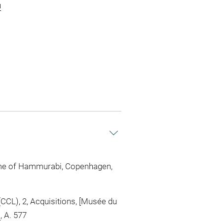
u
Time of Hammurabi, Copenhagen,
(CCL), 2, Acquisitions, [Musée du
z
, A. 577