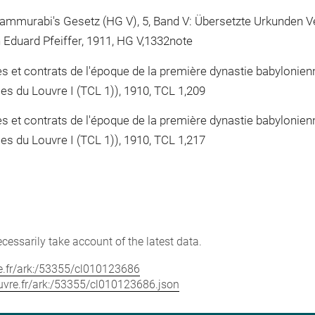
Hammurabi's Gesetz (HG V), 5, Band V: Übersetzte Urkunden Ve
n Eduard Pfeiffer, 1911, HG V,1332note
 et contrats de l'époque de la première dynastie babylonienne,
es du Louvre I (TCL 1)), 1910, TCL 1,209
 et contrats de l'époque de la première dynastie babylonienne,
es du Louvre I (TCL 1)), 1910, TCL 1,217
cessarily take account of the latest data.
vre.fr/ark:/53355/cl010123686
louvre.fr/ark:/53355/cl010123686.json