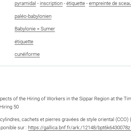
pyramidal
-
inscription
-
étiquette
-
empreinte de scea
paléo-babylonien
Babylonie = Sumer
étiquette
cunéiforme
cts of the Hiring of Workers in the Sippar Region at the 
Hiring 50
ylindres, cachets et pierres gravées de style oriental (CCO) 
sponible sur :
https://gallica.bnf.fr/ark:/12148/bpt6k6430078