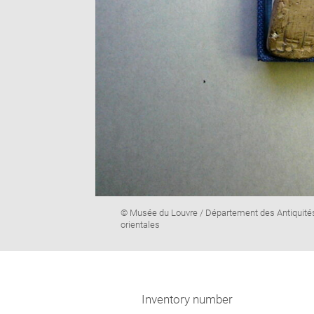
Image
© Musée du Louvre / Département des Antiquité
caption:
orientales
Inventory number