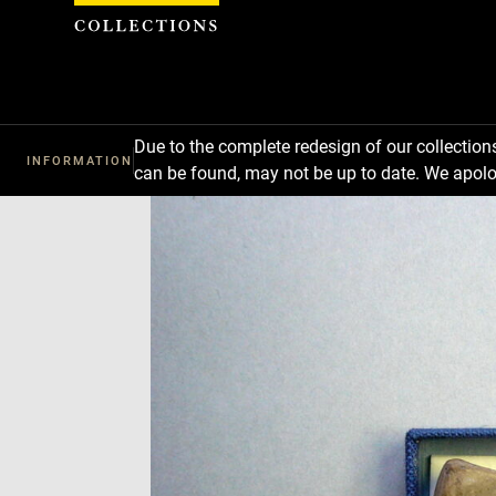
Cookies management panel
Due to the complete redesign of our collectio
INFORMATION
can be found, may not be up to date. We apolo
Download
Next
Previous