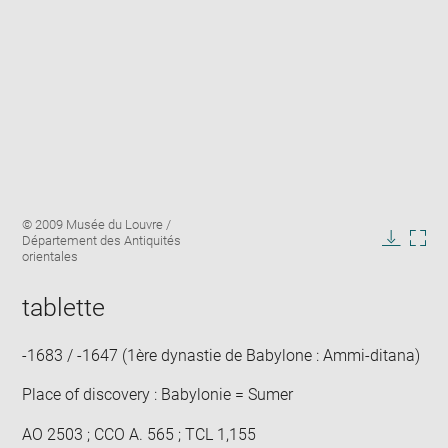
Enlarge
Image
© 2009 Musée du Louvre /
image
caption:
Département des Antiquités
in
Downlo
Enla
orientales
new
image
ima
window
in
tablette
new
win
-1683 / -1647 (1ère dynastie de Babylone : Ammi-ditana)
Place of discovery : Babylonie = Sumer
AO 2503 ; CCO A. 565 ; TCL 1,155