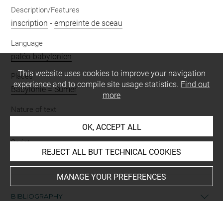
Description/Features
inscription
-
empreinte de sceau
Language
paléo-babylonien
This website uses cookies to improve your navigation
Places
experience and to compile site usage statistics.
Find out
Babylonie = Sumer
more
Nature of text
contrat
OK, ACCEPT ALL
Script
REJECT ALL BUT TECHNICAL COOKIES
cunéiforme
MANAGE YOUR PREFERENCES
BIBLIOGRAPHY