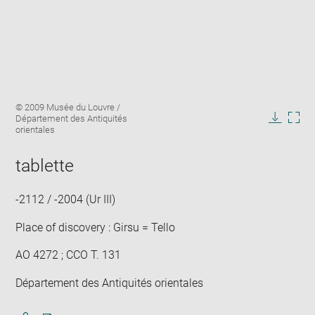
Enlarge
Image
© 2009 Musée du Louvre /
image
caption:
Département des Antiquités
in
Downlo
Enla
orientales
new
image
ima
window
in
tablette
new
win
-2112 / -2004 (Ur III)
Place of discovery : Girsu = Tello
AO 4272 ; CCO T. 131
Département des Antiquités orientales