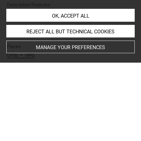
Description/Features
inscription
-
empreinte de sceau
OK, ACCEPT ALL
Language
REJECT ALL BUT TECHNICAL COOKIES
sumérien
Places
MANAGE YOUR PREFERENCES
Girsu = Tello
Nature of text
texte économique administratif
Script
cunéiforme
BIBLIOGRAPHY
Delaporte, Louis, Catalogue des cylindres, cachets et