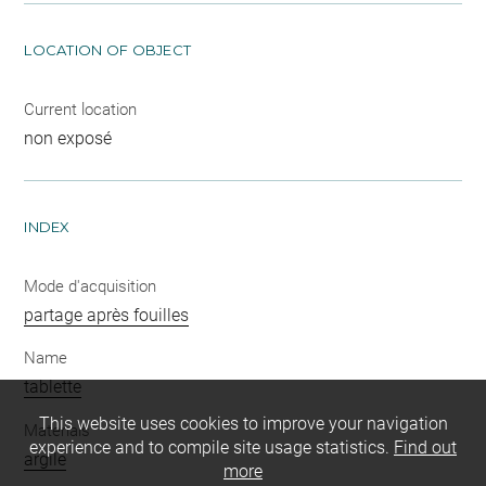
LOCATION OF OBJECT
Current location
non exposé
INDEX
Mode d'acquisition
partage après fouilles
Name
tablette
This website uses cookies to improve your navigation
Materials
experience and to compile site usage statistics.
Find out
argile
more