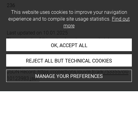
236
This website uses cookies to improve your navigation
experience and to compile site usage statistics.
Find out
more
Last updated on 10.01.2025
The contents of this entry do not necessarily take
OK, ACCEPT ALL
account of the latest data.
Permalink:
https://collections.louvre.fr/ark:/53355/cl0101
REJECT ALL BUT TECHNICAL COOKIES
23983
JSON Record:
https://collections.louvre.fr/ark:/53355/cl0
MANAGE YOUR PREFERENCES
10123983.json