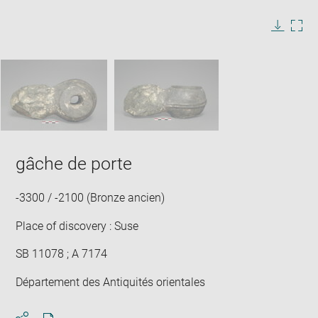
Enlarge
image
in
Image
Downlo
Enla
new
caption:
image
ima
window
SKIP IMAGE CAROUSEL
in
new
win
gâche de porte
-3300 / -2100 (Bronze ancien)
Place of discovery : Suse
SB 11078 ; A 7174
Département des Antiquités orientales