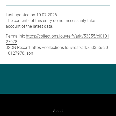
Last updated on 10.07.2026
The contents of this entry do not necessarily take
account of the latest data.
Permalink:
https://collections.louvre.fr/ark:/53355/cl0101
27978
JSON Record:
https://collections.louvre.fr/ark:/53355/cl0
10127978.json
About