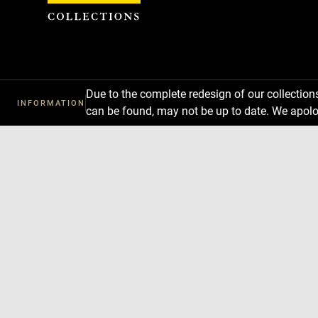
Cookies management panel
Due to the complete redesign of our collectio
INFORMATION
can be found, may not be up to date. We apolo
Download
Next
Previous