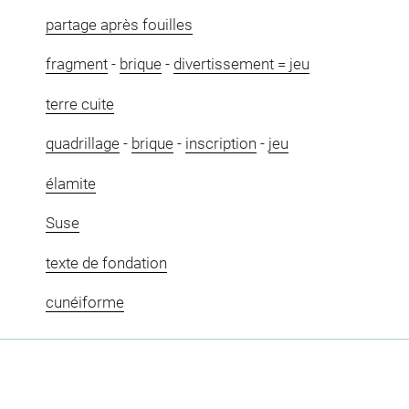
partage après fouilles
fragment
-
brique
-
divertissement = jeu
terre cuite
quadrillage
-
brique
-
inscription
-
jeu
élamite
Suse
texte de fondation
cunéiforme