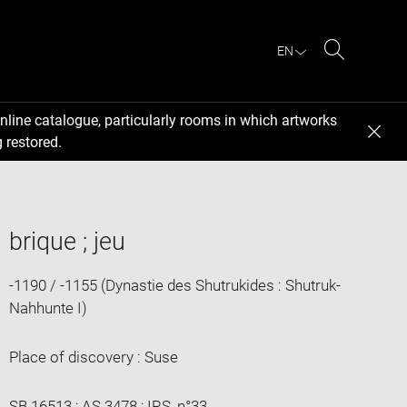
EN
Search
nline catalogue, particularly rooms in which artworks
 restored.
brique ; jeu
-1190 / -1155 (Dynastie des Shutrukides : Shutruk-
Nahhunte I)
Place of discovery : Suse
SB 16513 ; AS 3478 ; IRS, n°33