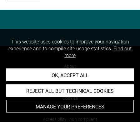
This website uses cookies to improve your navigation
experience and to compile site usage statistics.
Find out
more
About
OK, ACCEPT ALL
Contact Us
Terms of use
REJECT ALL BUT TECHNICAL COOKIES
Cookies
MANAGE YOUR PREFERENCES
Credits
Accessibility : non compliant