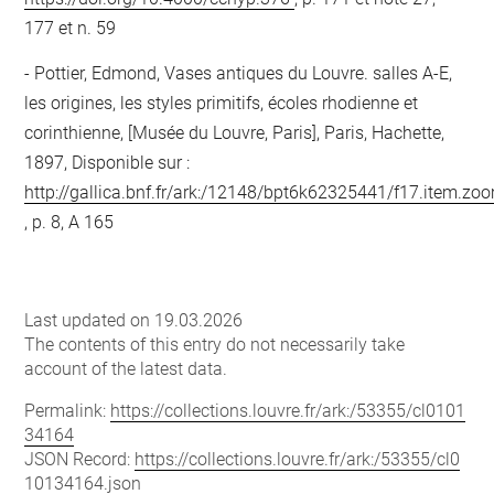
177 et n. 59
Pottier, Edmond, Vases antiques du Louvre. salles A-E,
les origines, les styles primitifs, écoles rhodienne et
corinthienne, [Musée du Louvre, Paris], Paris, Hachette,
1897, Disponible sur :
http://gallica.bnf.fr/ark:/12148/bpt6k62325441/f17.item.zo
, p. 8, A 165
Last updated on 19.03.2026
The contents of this entry do not necessarily take
account of the latest data.
Permalink:
https://collections.louvre.fr/ark:/53355/cl0101
34164
JSON Record:
https://collections.louvre.fr/ark:/53355/cl0
10134164.json