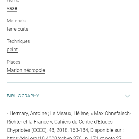
Name
vase
Materials
terre cuite
Techniques
peint
Places
Marion nécropole
BIBLIOGRAPHY
Hermary, Antoine ; Le Meaux, Hélène, « Max Ohnefalsch-
Richter et la France », Cahiers du Centre d'Etudes
Chypriotes (CCEC), 48, 2018, 163-184, Disponible sur :
https://doi.org/10.4000/cchyp.376
, p. 171 et note 27,