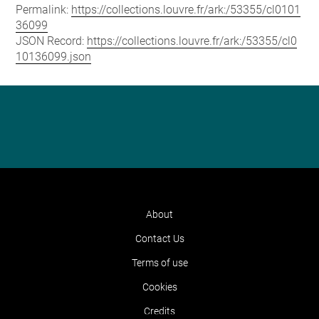
Permalink:
https://collections.louvre.fr/ark:/53355/cl0101
36099
JSON Record:
https://collections.louvre.fr/ark:/53355/cl0
10136099.json
About
Contact Us
Terms of use
Cookies
Credits