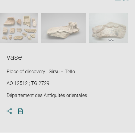
Image
Downlo
Enla
new
caption:
image
ima
window
SKIP IMAGE CAROUSEL
in
new
win
vase
Place of discovery : Girsu = Tello
AO 12512 ; TG 2729
Département des Antiquités orientales
Download
Share
pdf