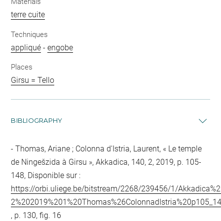
Materials
terre cuite
Techniques
appliqué
-
engobe
Places
Girsu = Tello
BIBLIOGRAPHY
Thomas, Ariane ; Colonna d'Istria, Laurent, « Le temple
de Ningešzida à Girsu », Akkadica, 140, 2, 2019, p. 105-
148, Disponible sur :
https://orbi.uliege.be/bitstream/2268/239456/1/Akkadica%
2%202019%201%20Thomas%26ColonnadIstria%20p105_14
, p. 130, fig. 16