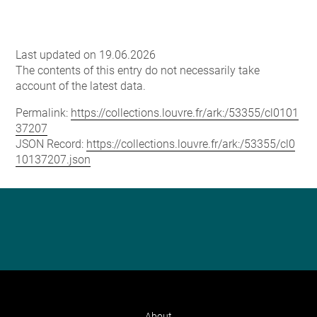
Last updated on 19.06.2026
The contents of this entry do not necessarily take
account of the latest data.
Permalink:
https://collections.louvre.fr/ark:/53355/cl0101
37207
JSON Record:
https://collections.louvre.fr/ark:/53355/cl0
10137207.json
About