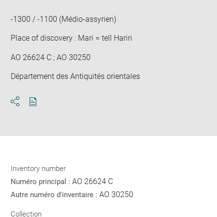
new
win
-1300 / -1100 (Médio-assyrien)
Place of discovery : Mari = tell Hariri
AO 26624 C ; AO 30250
Département des Antiquités orientales
Download
Share
pdf
Inventory number
AO 26624 C
Numéro principal :
AO 30250
Autre numéro d'inventaire :
Collection