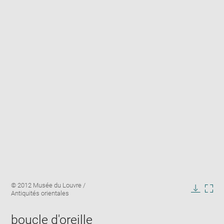
Enlarge
Image
© 2012 Musée du Louvre /
image
caption:
Antiquités orientales
in
Downlo
Enla
new
image
ima
window
boucle d'oreille
in