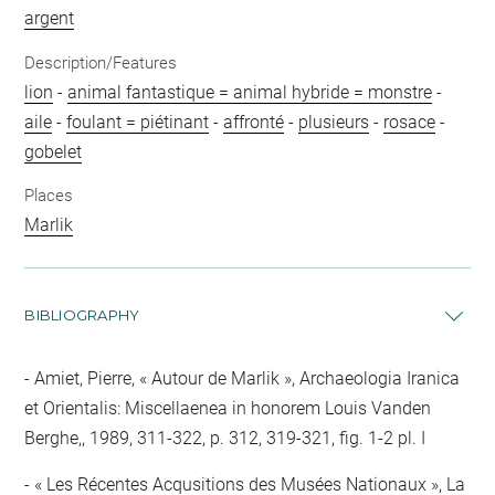
argent
Description/Features
lion
-
animal fantastique = animal hybride = monstre
-
aile
-
foulant = piétinant
-
affronté
-
plusieurs
-
rosace
-
gobelet
Places
Marlik
BIBLIOGRAPHY
Amiet, Pierre, « Autour de Marlik », Archaeologia Iranica
et Orientalis: Miscellaenea in honorem Louis Vanden
Berghe,, 1989, 311-322, p. 312, 319-321, fig. 1-2 pl. I
« Les Récentes Acqusitions des Musées Nationaux », La