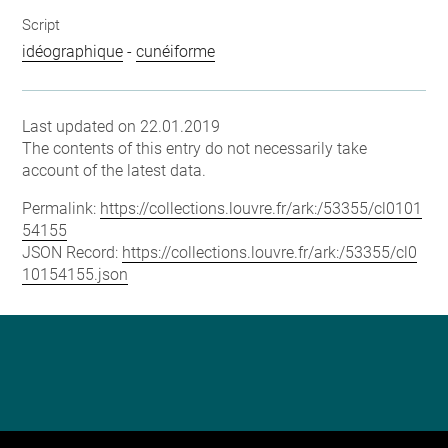
Script
idéographique
-
cunéiforme
Last updated on 22.01.2019
The contents of this entry do not necessarily take
account of the latest data.
Permalink:
https://collections.louvre.fr/ark:/53355/cl0101
54155
JSON Record:
https://collections.louvre.fr/ark:/53355/cl0
10154155.json