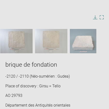
Enlarge
image
in
Image
Downlo
Enla
new
caption:
image
ima
window
SKIP IMAGE CAROUSEL
in
new
win
brique de fondation
-2120 / -2110 (Néo-sumérien : Gudea)
Place of discovery : Girsu = Tello
AO 29793
Département des Antiquités orientales