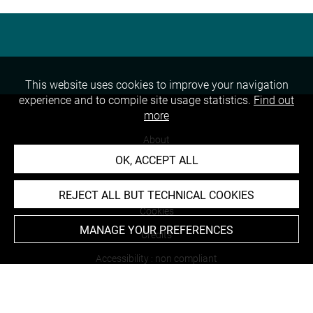
This website uses cookies to improve your navigation
experience and to compile site usage statistics.
Find out
more
About
OK, ACCEPT ALL
Contact Us
Terms of use
REJECT ALL BUT TECHNICAL COOKIES
Cookies
MANAGE YOUR PREFERENCES
Credits
Accessibility : non compliant