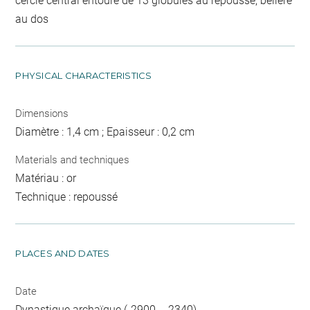
cercle central entouré de 13 globules au repoussé, bélière
au dos
PHYSICAL CHARACTERISTICS
Dimensions
Diamètre : 1,4 cm ; Epaisseur : 0,2 cm
Materials and techniques
Matériau : or
Technique : repoussé
PLACES AND DATES
Date
Dynastique archaïque (-2900 - -2340)