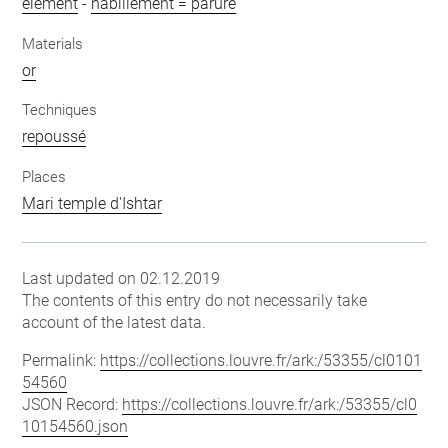
élément
-
habillement = parure
Materials
or
Techniques
repoussé
Places
Mari temple d'Ishtar
Last updated on 02.12.2019
The contents of this entry do not necessarily take
account of the latest data.
Permalink:
https://collections.louvre.fr/ark:/53355/cl0101
54560
JSON Record:
https://collections.louvre.fr/ark:/53355/cl0
10154560.json