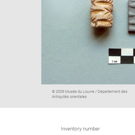
Image
© 2009 Musée du Louvre / Département des
caption:
Antiquités orientales
Inventory number