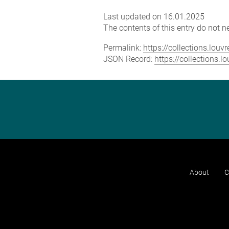
Last updated on 16.01.2025
The contents of this entry do not ne
Permalink:
https://collections.lou
JSON Record:
https://collections.
About
C