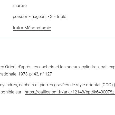
marbre
poisson
-
nageant
-
3 = triple
Irak = Mésopotamie
n Orient d'après les cachets et les sceaux-cylindres, cat. exp.
ationale, 1973, p. 43, n° 127
ylindres, cachets et pierres gravées de style oriental (CCO) 
sponible sur :
https://gallica.bnf.fr/ark:/12148/bpt6k6430078