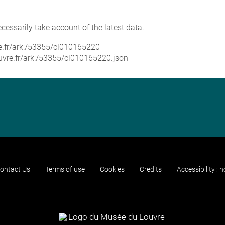
cessarily take account of the latest data.
vre.fr/ark:/53355/cl010165220
louvre.fr/ark:/53355/cl010165220.json
ontact Us
Terms of use
Cookies
Credits
Accessibility : 