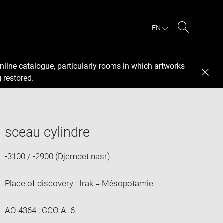
EN
Search
nline catalogue, particularly rooms in which artworks
 restored.
sceau cylindre
-3100 / -2900 (Djemdet nasr)
Place of discovery : Irak = Mésopotamie
AO 4364 ; CCO A. 6