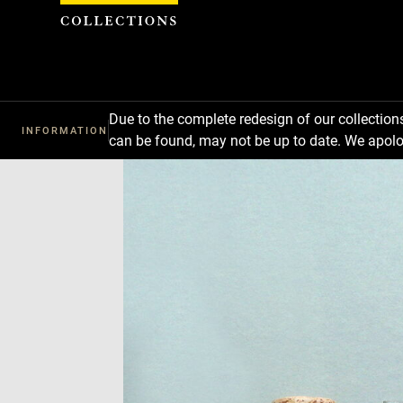
Cookies management panel
Due to the complete redesign of our collectio
INFORMATION
can be found, may not be up to date. We apolo
Download
Next
Previous