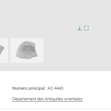
ge
e
Download
Enlarge
image
image
ow
in
new
window
Numéro principal :
AO 4443
Département des Antiquités orientales