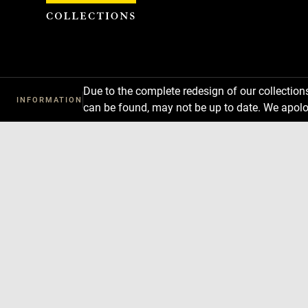
Cookies management panel
Due to the complete redesign of our collectio
INFORMATION
can be found, may not be up to date. We apolo
Download
Next
Previous