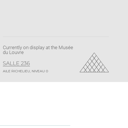
Currently on display at the Musée
du Louvre
SALLE 236
AILE RICHELIEU, NIVEAU 0