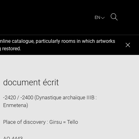
EN
Search
nline catalogue, particularly rooms in which artworks
 restored.
document écrit
-2420 / -2400 (Dynastique archaïque IIIB :
Enmetena)
Place of discovery : Girsu = Tello
AO 4443