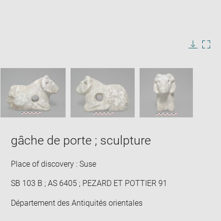
Enlarge
image
in
Image
Downlo
Enla
new
caption:
image
ima
window
SKIP IMAGE CAROUSEL
in
new
win
gâche de porte ; sculpture
Place of discovery : Suse
SB 103 B ; AS 6405 ; PEZARD ET POTTIER 91
Département des Antiquités orientales