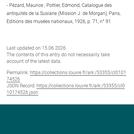
Pézard, Maurice ; Pottier, Edmond, Catalogue des
antiquités de la Susiane (Mission J. de Morgan), Paris,
Editions des musées nationaux, 1926, p. 71, n° 91
Last updated on 15.06.2026
The contents of this entry do not necessarily take
account of the latest data.
Permalink:
https://collections.louvre.fr/ark:/53355/cl0101
74526
JSON Record:
https://collections.louvre.fr/ark:/53355/cl0
10174526.json