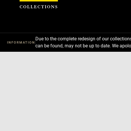
Cookies management panel
Due to the complete redesign of our collectio
INFORMATION
can be found, may not be up to date. We apolo
Download
Next
Previous