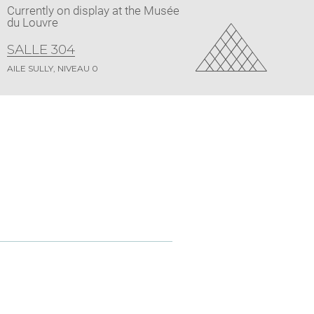
Currently on display at the Musée
du Louvre
SALLE 304
AILE SULLY, NIVEAU 0