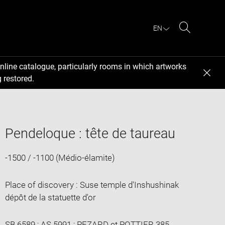
EN
Search
nline catalogue, particularly rooms in which artworks
 restored.
Pendeloque : tête de taureau
-1500 / -1100 (Médio-élamite)
Place of discovery : Suse temple d'Inshushinak
dépôt de la statuette d'or
SB 6589 ; AS 5991 ; PEZARD et POTTIER 385