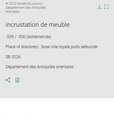
Image
© 2012 Musée du Louvre /
image
caption:
Département des Antiquités
in
Downlo
Enla
orientales
new
image
ima
window
in
incrustation de meuble
new
win
-539 / -330 (Achéménide)
Place of discovery : Suse ville royale puits séleucide
SB 9226
Département des Antiquités orientales
Download
Share
pdf