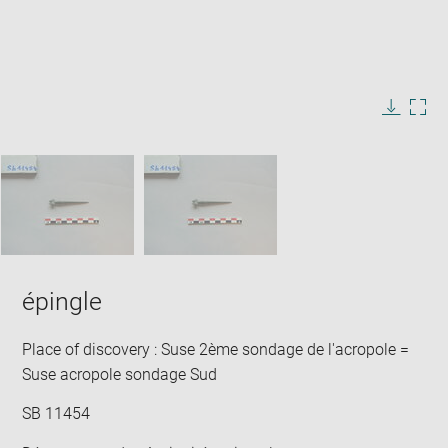
Enlarge
image
in
Image
Downlo
Enla
new
caption:
image
ima
window
SKIP IMAGE CAROUSEL
in
new
win
épingle
Place of discovery : Suse 2ème sondage de l'acropole =
Suse acropole sondage Sud
SB 11454