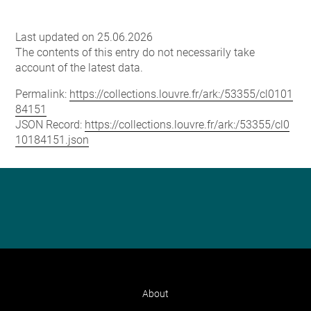
Last updated on 25.06.2026
The contents of this entry do not necessarily take
account of the latest data.
Permalink:
https://collections.louvre.fr/ark:/53355/cl0101
84151
JSON Record:
https://collections.louvre.fr/ark:/53355/cl0
10184151.json
About