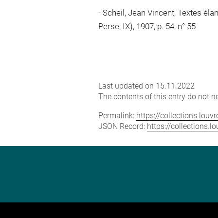
Scheil, Jean Vincent, Textes éla
Perse, IX), 1907, p. 54, n° 55
Last updated on 15.11.2022
The contents of this entry do not ne
Permalink:
https://collections.lou
JSON Record:
https://collections.