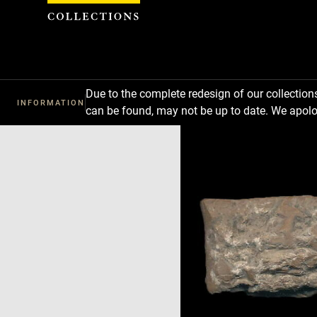
Cookies management panel
Due to the complete redesign of our collectio
INFORMATION
can be found, may not be up to date. We apolo
Download
Next
Previous