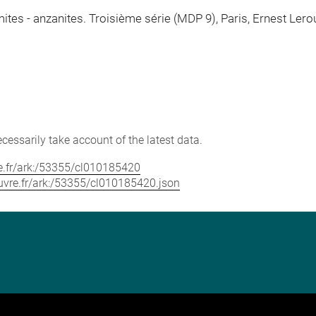
mites - anzanites. Troisième série (MDP 9), Paris, Ernest Ler
cessarily take account of the latest data.
vre.fr/ark:/53355/cl010185420
louvre.fr/ark:/53355/cl010185420.json