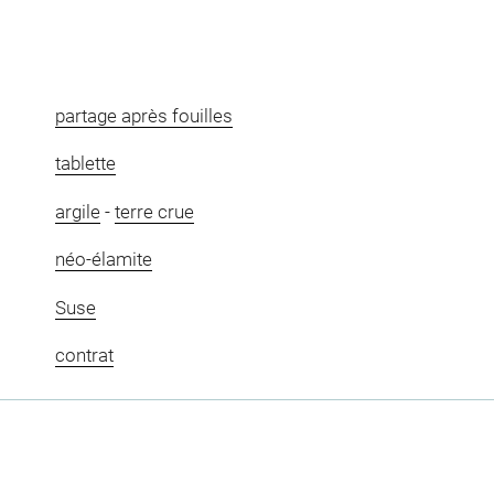
partage après fouilles
tablette
argile
-
terre crue
néo-élamite
Suse
contrat