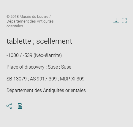
Enlarge
Image
© 2018 Musée du Louvre /
image
caption:
Département des Antiquités
in
Downlo
Enla
orientales
new
image
ima
window
in
tablette ; scellement
new
win
-1000 / -539 (Néo-élamite)
Place of discovery : Suse ; Suse
SB 13079 ; AS 9917 309 ; MDP XI 309
Département des Antiquités orientales
Download
Share
pdf