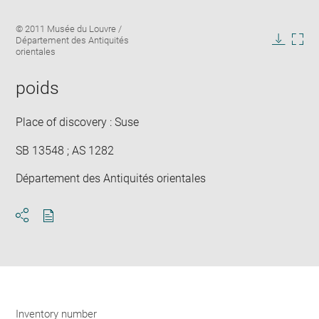
Enlarge
Image
© 2011 Musée du Louvre /
image
caption:
Département des Antiquités
in
Downlo
Enla
orientales
new
image
ima
window
in
poids
new
win
Place of discovery : Suse
SB 13548 ; AS 1282
Département des Antiquités orientales
Download
Share
pdf
Inventory number