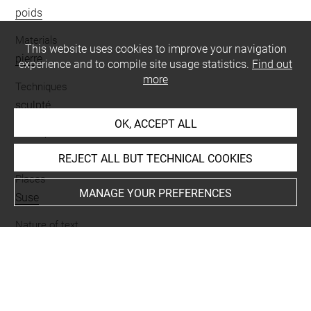
poids
Materials
This website uses cookies to improve your navigation
pierre
experience and to compile site usage statistics.
Find out
more
Techniques
sculpté
OK, ACCEPT ALL
Description/Features
oblong
REJECT ALL BUT TECHNICAL COOKIES
Places
MANAGE YOUR PREFERENCES
Suse
Nature of text
marque
BIBLIOGRAPHY