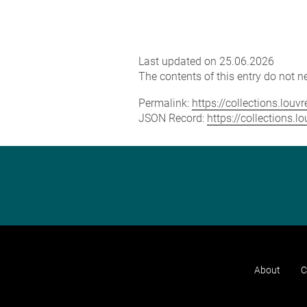
Last updated on 25.06.2026
The contents of this entry do not ne
Permalink:
https://collections.lou
JSON Record:
https://collections.
About
C