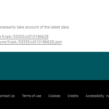
cessarily take account of the latest data.
vre.fr/ark:/53355/cl010186628
louvre.fr/ark:/53355/cl010186628.json
ontact Us
Terms of use
Cookies
Credits
Accessibility : 