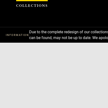
Cookies management panel
Due to the complete redesign of our collectio
INFORMATION
can be found, may not be up to date. We apolo
Download
Next
Previous