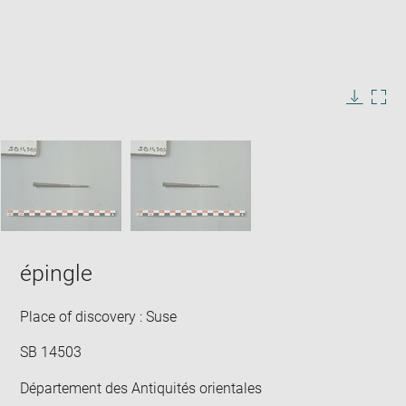
Enlarge
image
in
Image
Downlo
Enla
new
caption:
image
ima
window
SKIP IMAGE CAROUSEL
in
new
win
épingle
Place of discovery : Suse
SB 14503
Département des Antiquités orientales